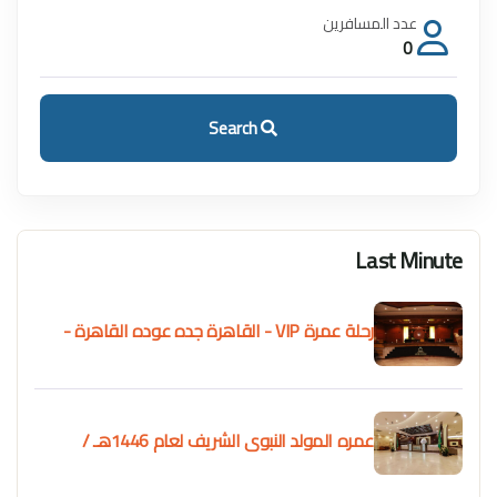
عدد المسافرين
0
Search
Last Minute
رحلة عمرة VIP - القاهرة جده عوده القاهرة -
بقطار الحرميين السريع VIP
عمره المولد النبوى الشريف لعام 1446هـ /
2024م - 15 يوم طيران