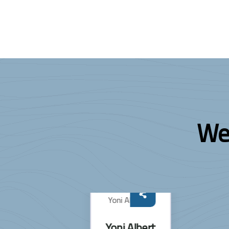
We
Yoni Albert