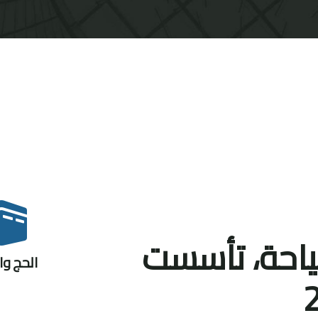
ياحة، تأسست
الحج وا