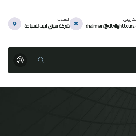
الكتروني
المكتب
chairman@citylighttours
شركة سيتي لايت للسياحة