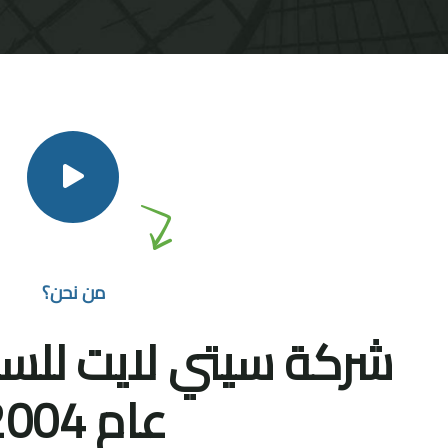
من نحن؟
شركة سيتي لايت للس
عام 2004