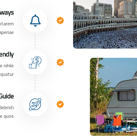
lways
totarem
aperiae.
endly
 nihile
quatur.
Guide
eleniti
e quos.