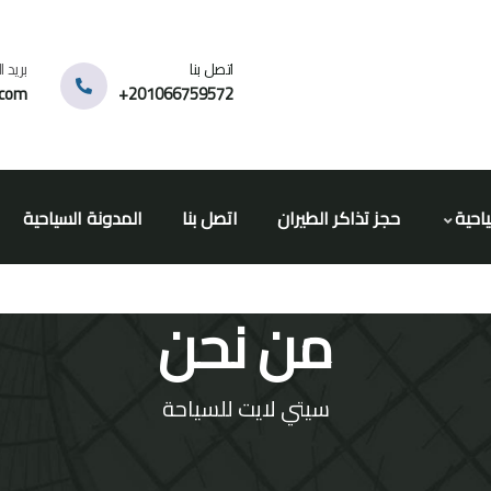
اتصل بنا
بريد 
.com
201066759572+
ياحية
حجز تذاكر الطيران
اتصل بنا
المدونة السياحية
من نحن
سيتي لايت للسياحة