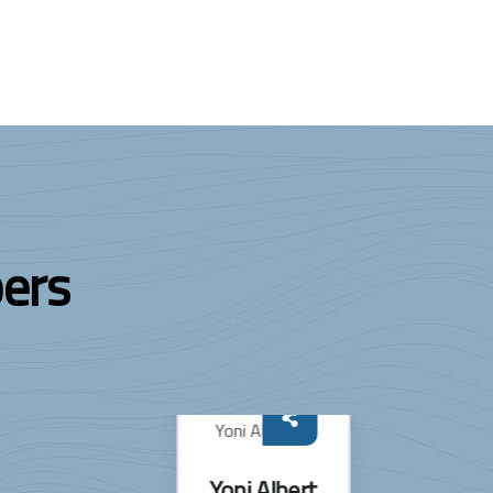
ers
Yoni Albert